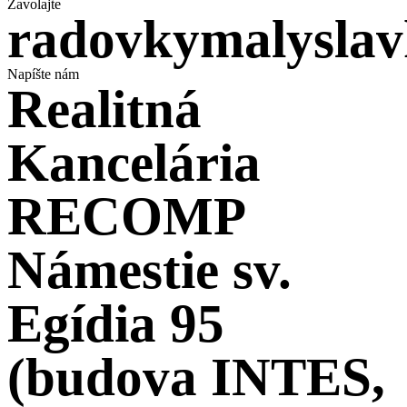
Zavolajte
radovkymalysla
Napíšte nám
Realitná
Kancelária
RECOMP
Námestie sv.
Egídia 95
(budova INTES,