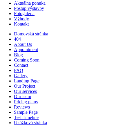
Aktuálna ponuka
Postup výstavby
Fotogaléria
Výhody
Kontakt
Domovská stránka
404
About Us
Appointment
Blog
Coming Soon
Contact
FAQ
Gallery
Landing Page
Our Project
Our services
Our team
Pricing plans
Reviews
Sample Page
Test Timeline
Ukážková stránka